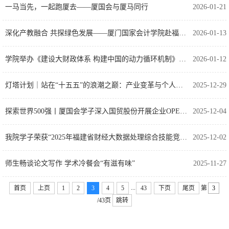
一马当先，一起跑厦去——厦国会与厦马同行
2026-01-21
深化产教融合 共探绿色发展——厦门国家会计学院赴福建能源石化集团开展实践调研
2026-01-13
学院举办《建设大财政体系 构建中国的动力循环机制》讲座
2026-01-12
灯塔计划｜站在“十五五”的浪潮之巅：产业变革与个人职业新机遇
2025-12-29
探索世界500强丨厦国会学子深入国贸股份开展企业OPEN DAY
2025-12-04
我院学子荣获“2025年福建省财经大数据处理综合技能竞赛”一等奖
2025-12-02
师生畅谈论文写作 学术冷餐会“有滋有味”
2025-11-27
...
首页
上页
1
2
3
4
5
43
下页
尾页
第
/43页
跳转